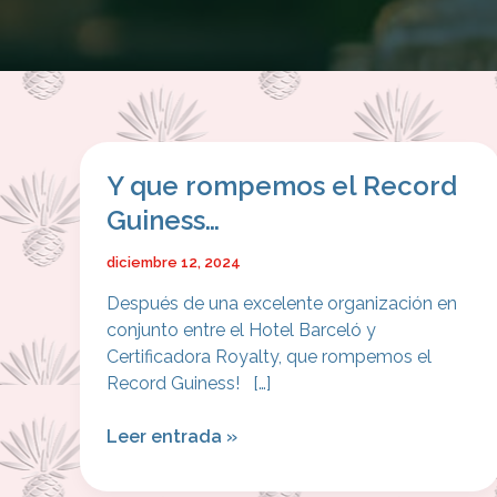
Y
Y que rompemos el Record
que
Guiness…
rompemos
el
diciembre 12, 2024
Record
Después de una excelente organización en
Guiness…
conjunto entre el Hotel Barceló y
Certificadora Royalty, que rompemos el
Record Guiness! […]
Leer entrada »