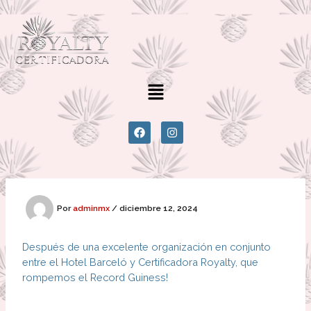
Ir
al
contenido
Menú
F
I
a
n
c
s
e
t
b
a
o
g
o
r
k
a
Por
adminmx
/
diciembre 12, 2024
m
Después de una excelente organización en conjunto
entre el Hotel Barceló y Certificadora Royalty, que
rompemos el Record Guiness!